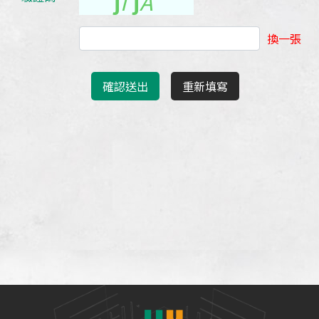
j
i
j
A
換一張
確認送出